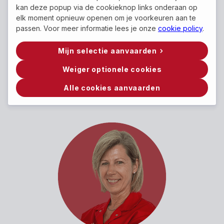
kan deze popup via de cookieknop links onderaan op
Service Technicus
elk moment opnieuw openen om je voorkeuren aan te
passen. Voor meer informatie lees je onze
cookie policy
.
"Deze job is fantastisch en ik
ben dan ook trots op hoe wij
continu evolueren. Mijn expertise
Mijn selectie aanvaarden
blijft groeien. Maar het geeft me
Weiger optionele cookies
ook een enorme voldoening om
de competenties van collega's
Alle cookies aanvaarden
te helpen ontwikkelen."