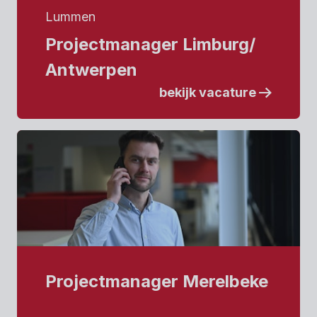
Lummen
Projectmanager Limburg/
Antwerpen
bekijk vacature
Projectmanager Merelbeke